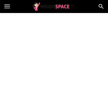
MoomSpace.pl