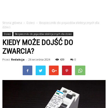
Strona główna
Dzieci
Bezpieczniki do pojazdów elektrycznych dla
dzieci
Dzieci
Bezpieczniki do pojazdów elektrycznych dla dzieci
KIEDY MOŻE DOJŚĆ DO
ZWARCIA?
Przez
Redakcja
-
26 września 2024
439
0