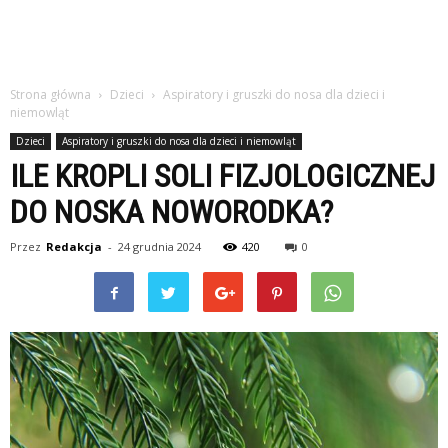
Strona główna
Dzieci
Aspiratory i gruszki do nosa dla dzieci i
niemowląt
Dzieci
Aspiratory i gruszki do nosa dla dzieci i niemowląt
ILE KROPLI SOLI FIZJOLOGICZNEJ
DO NOSKA NOWORODKA?
Przez
Redakcja
-
24 grudnia 2024
420
0