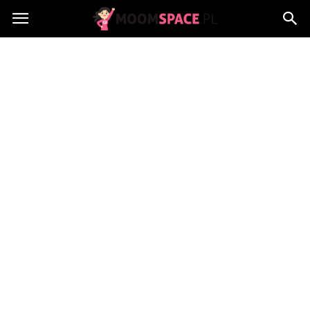
MoomSpace.pl