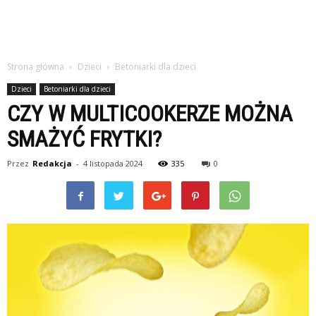
Strona główna
Dzieci
Betoniarki dla dzieci
Dzieci
Betoniarki dla dzieci
CZY W MULTICOOKERZE MOŻNA
SMAŻYĆ FRYTKI?
Przez
Redakcja
-
4 listopada 2024
335
0