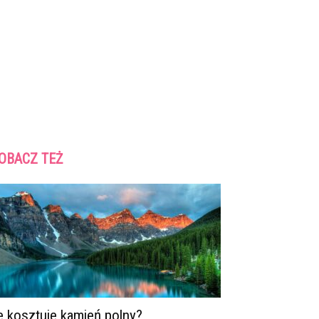
OBACZ TEŻ
le kosztuje kamień polny?