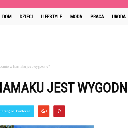
MoomSpace.pl
DOM
DZIECI
LIFESTYLE
MODA
PRACA
URODA
spanie w hamaku jest wygodne?
 HAMAKU JEST WYGODN
ierkaj) na Twitterze