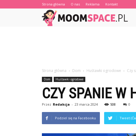
Strona główna
O nas
Reklama
Kontakt
Strona główna
Dom
Huśtawki ogrodowe
Czy 
Dom
Huśtawki ogrodowe
CZY SPANIE W
Przez
Redakcja
-
23 marca 2024
508
0
Podziel się na Facebooku
Tweet (Ćw