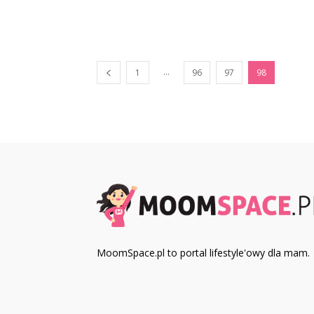
...
1
96
97
98
MoomSpace.pl to portal lifestyle'owy dla mam.