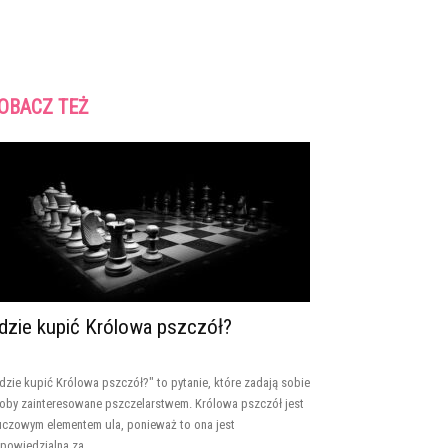
OBACZ TEŻ
dzie kupić Królowa pszczół?
dzie kupić Królowa pszczół?" to pytanie, które zadają sobie
oby zainteresowane pszczelarstwem. Królowa pszczół jest
uczowym elementem ula, ponieważ to ona jest
powiedzialna za...