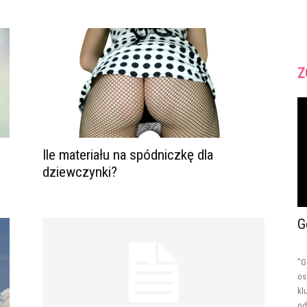
Z
Ile materiału na spódniczkę dla
dziewczynki?
G
"G
os
kl
od