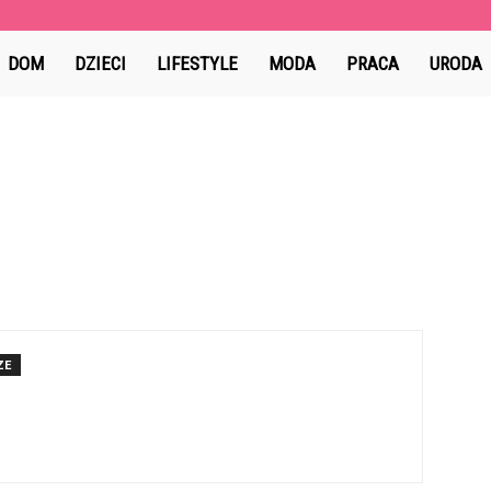
MoomSpace.pl
DOM
DZIECI
LIFESTYLE
MODA
PRACA
URODA
ZE