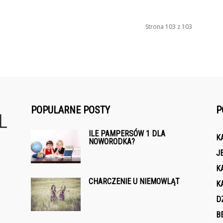
Strona 103 z 103
POPULARNE POSTY
P
ILE PAMPERSÓW 1 DLA
K
NOWORODKA?
J
K
CHARCZENIE U NIEMOWLĄT
K
D
B