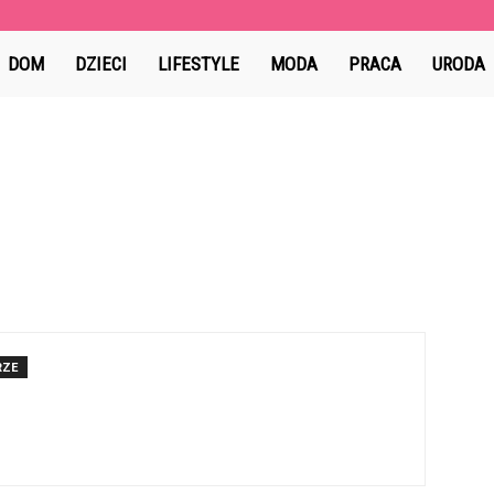
MoomSpace.pl
DOM
DZIECI
LIFESTYLE
MODA
PRACA
URODA
RZE