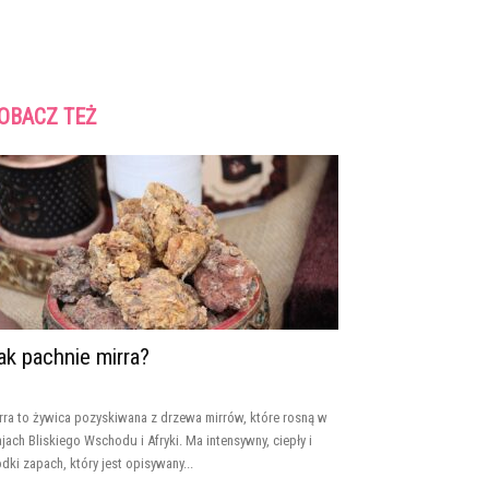
OBACZ TEŻ
ak pachnie mirra?
rra to żywica pozyskiwana z drzewa mirrów, które rosną w
ajach Bliskiego Wschodu i Afryki. Ma intensywny, ciepły i
odki zapach, który jest opisywany...