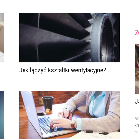
Z
Jak łączyć kształtki wentylacyjne?
J
Mi
kr
sł