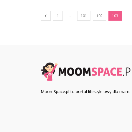
...
1
101
102
103
MoomSpace.pl to portal lifestyle'owy dla mam.