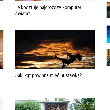
Ile kosztuje najdroższy komputer
świata?
Jaki kąt powinna mieć huśtawka?